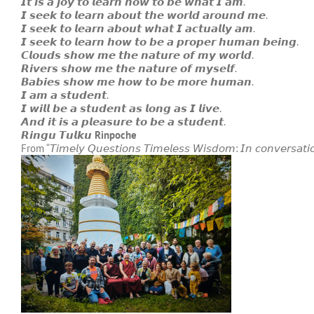
𝙄𝙩 𝙞𝙨 𝙖 𝙟𝙤𝙮 𝙩𝙤 𝙡𝙚𝙖𝙧𝙣 𝙝𝙤𝙬 𝙩𝙤 𝙗𝙚 𝙬𝙝𝙖𝙩 𝙄 𝙖𝙢.
𝙄 𝙨𝙚𝙚𝙠 𝙩𝙤 𝙡𝙚𝙖𝙧𝙣 𝙖𝙗𝙤𝙪𝙩 𝙩𝙝𝙚 𝙬𝙤𝙧𝙡𝙙 𝙖𝙧𝙤𝙪𝙣𝙙 𝙢𝙚.
𝙄 𝙨𝙚𝙚𝙠 𝙩𝙤 𝙡𝙚𝙖𝙧𝙣 𝙖𝙗𝙤𝙪𝙩 𝙬𝙝𝙖𝙩 𝙄 𝙖𝙘𝙩𝙪𝙖𝙡𝙡𝙮 𝙖𝙢.
𝙄 𝙨𝙚𝙚𝙠 𝙩𝙤 𝙡𝙚𝙖𝙧𝙣 𝙝𝙤𝙬 𝙩𝙤 𝙗𝙚 𝙖 𝙥𝙧𝙤𝙥𝙚𝙧 𝙝𝙪𝙢𝙖𝙣 𝙗𝙚𝙞𝙣𝙜.
𝘾𝙡𝙤𝙪𝙙𝙨 𝙨𝙝𝙤𝙬 𝙢𝙚 𝙩𝙝𝙚 𝙣𝙖𝙩𝙪𝙧𝙚 𝙤𝙛 𝙢𝙮 𝙬𝙤𝙧𝙡𝙙.
𝙍𝙞𝙫𝙚𝙧𝙨 𝙨𝙝𝙤𝙬 𝙢𝙚 𝙩𝙝𝙚 𝙣𝙖𝙩𝙪𝙧𝙚 𝙤𝙛 𝙢𝙮𝙨𝙚𝙡𝙛.
𝘽𝙖𝙗𝙞𝙚𝙨 𝙨𝙝𝙤𝙬 𝙢𝙚 𝙝𝙤𝙬 𝙩𝙤 𝙗𝙚 𝙢𝙤𝙧𝙚 𝙝𝙪𝙢𝙖𝙣.
𝙄 𝙖𝙢 𝙖 𝙨𝙩𝙪𝙙𝙚𝙣𝙩.
𝙄 𝙬𝙞𝙡𝙡 𝙗𝙚 𝙖 𝙨𝙩𝙪𝙙𝙚𝙣𝙩 𝙖𝙨 𝙡𝙤𝙣𝙜 𝙖𝙨 𝙄 𝙡𝙞𝙫𝙚.
𝘼𝙣𝙙 𝙞𝙩 𝙞𝙨 𝙖 𝙥𝙡𝙚𝙖𝙨𝙪𝙧𝙚 𝙩𝙤 𝙗𝙚 𝙖 𝙨𝙩𝙪𝙙𝙚𝙣𝙩.
𝙍𝙞𝙣𝙜𝙪 𝙏𝙪𝙡𝙠𝙪
Rinpoche
From “𝘛𝘪𝘮𝘦𝘭𝘺 𝘘𝘶𝘦𝘴𝘵𝘪𝘰𝘯𝘴 𝘛𝘪𝘮𝘦𝘭𝘦𝘴𝘴 𝘞𝘪𝘴𝘥𝘰𝘮: 𝘐𝘯 𝘤𝘰𝘯𝘷𝘦𝘳𝘴𝘢𝘵𝘪𝘰𝘯 