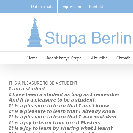
Skip
Datenschutz
Impressum
Kontakt
to
content
Home
Bodhicharya Stupa
Aktuelles
Chronik
IT IS A PLEASURE TO BE A STUDENT
𝙄 𝙖𝙢 𝙖 𝙨𝙩𝙪𝙙𝙚𝙣𝙩.
𝙄 𝙝𝙖𝙫𝙚 𝙗𝙚𝙚𝙣 𝙖 𝙨𝙩𝙪𝙙𝙚𝙣𝙩 𝙖𝙨 𝙡𝙤𝙣𝙜 𝙖𝙨 𝙄 𝙧𝙚𝙢𝙚𝙢𝙗𝙚𝙧
𝘼𝙣𝙙 𝙞𝙩 𝙞𝙨 𝙖 𝙥𝙡𝙚𝙖𝙨𝙪𝙧𝙚 𝙩𝙤 𝙗𝙚 𝙖 𝙨𝙩𝙪𝙙𝙚𝙣𝙩.
𝙄𝙩 𝙞𝙨 𝙖 𝙥𝙡𝙚𝙖𝙨𝙪𝙧𝙚 𝙩𝙤 𝙡𝙚𝙖𝙧𝙣 𝙩𝙝𝙖𝙩 𝙄 𝙙𝙤𝙣’𝙩 𝙠𝙣𝙤𝙬.
𝙄𝙩 𝙞𝙨 𝙖 𝙥𝙡𝙚𝙖𝙨𝙪𝙧𝙚 𝙩𝙤 𝙡𝙚𝙖𝙧𝙣 𝙩𝙝𝙖𝙩 𝙄 𝙖𝙡𝙧𝙚𝙖𝙙𝙮 𝙠𝙣𝙤𝙬.
𝙄𝙩 𝙞𝙨 𝙖 𝙥𝙡𝙚𝙖𝙨𝙪𝙧𝙚 𝙩𝙤 𝙡𝙚𝙖𝙧𝙣 𝙩𝙝𝙖𝙩 𝙄 𝙬𝙖𝙨 𝙢𝙞𝙨𝙩𝙖𝙠𝙚𝙣.
𝙄𝙩 𝙞𝙨 𝙖 𝙟𝙤𝙮 𝙩𝙤 𝙡𝙚𝙖𝙧𝙣 𝙛𝙧𝙤𝙢 𝙂𝙧𝙚𝙖𝙩 𝙈𝙖𝙨𝙩𝙚𝙧𝙨.
𝙄𝙩 𝙞𝙨 𝙖 𝙟𝙤𝙮 𝙩𝙤 𝙡𝙚𝙖𝙧𝙣 𝙗𝙮 𝙨𝙝𝙖𝙧𝙞𝙣𝙜 𝙬𝙝𝙖𝙩 𝙄 𝙡𝙚𝙖𝙧𝙣𝙩.