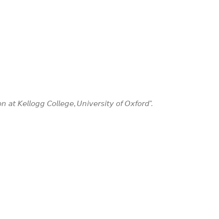
𝘵 𝘒𝘦𝘭𝘭𝘰𝘨𝘨 𝘊𝘰𝘭𝘭𝘦𝘨𝘦, 𝘜𝘯𝘪𝘷𝘦𝘳𝘴𝘪𝘵𝘺 𝘰𝘧 𝘖𝘹𝘧𝘰𝘳𝘥”.