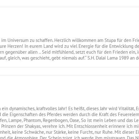
it im Universum zu schaffen. Herzlich willkommen am Stupa für den 
 eure Herzen! In eurem Land wird zu viel Energie für die Entwicklung d
 gegenüber allen .. Seid mitfühlend, setzt euch für den Frieden ein, 
uf, gleich, was geschieht, gebt niemals auf.“ S.H. Dalai Lama 1989 an d
n dynamisches, kraftvolles Jahr! Es heißt, dieses Jahr wird Vitalität, 
d die Eigenschaften des Pferdes werden durch die Kraft des Feuerelem
n, Lampe, Phantom, Regenbogen, Oase, So ist mein Leben und das Leb
Prinzen der Shakyas, verehre ich. Mit Entschlossenheit erinnere ich mi
heit, keine Schwäche, nur Stärke, keine Furcht, nur Ruhe. Mit dieser E
d die Atmosphäre. Der Schein trügt, ich werde ihm misstrauen. Das Nich