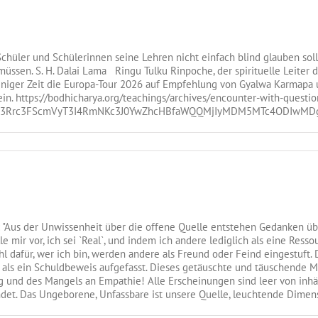
Schüler und Schülerinnen seine Lehren nicht einfach blind glauben soll
 müssen. S. H. Dalai Lama Ringu Tulku Rinpoche, der spirituelle Leiter
einiger Zeit die Europa-Tour 2026 auf Empfehlung von Gyalwa Karmapa
in. https://bodhicharya.org/teachings/archives/encounter-with-questi
CN3Rrc3FScmVyT3I4RmNKc3J0YwZhcHBfaWQQMjIyMDM5MTc4ODIwMD
"Aus der Unwissenheit über die offene Quelle entstehen Gedanken übe
le mir vor, ich sei `Real`, und indem ich andere lediglich als eine Res
l dafür, wer ich bin, werden andere als Freund oder Feind eingestuft.
als ein Schuldbeweis aufgefasst. Dieses getäuschte und täuschende Mus
g und des Mangels an Empathie! Alle Erscheinungen sind leer von inhä
. Das Ungeborene, Unfassbare ist unsere Quelle, leuchtende Dimensi