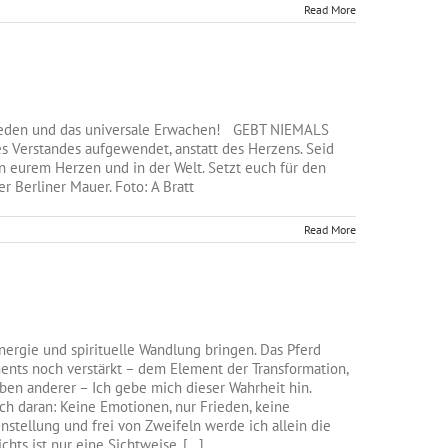
Read More
Frieden und das universale Erwachen! GEBT NIEMALS
es Verstandes aufgewendet, anstatt des Herzens. Seid
in eurem Herzen und in der Welt. Setzt euch für den
er Berliner Mauer. Foto: A Bratt
Read More
Energie und spirituelle Wandlung bringen. Das Pferd
ents noch verstärkt – dem Element der Transformation,
en anderer – Ich gebe mich dieser Wahrheit hin.
ch daran: Keine Emotionen, nur Frieden, keine
instellung und frei von Zweifeln werde ich allein die
ts ist nur eine Sichtweise, [...]