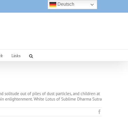
Deutsch
lt
Links
solitude out of piles of dust particles, and children at
ttain enlightenment. White Lotus of Sublime Dharma Sutra
Facebook