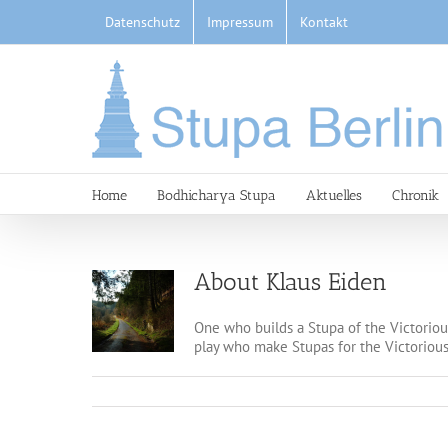
Skip
Datenschutz
Impressum
Kontakt
to
content
Home
Bodhicharya Stupa
Aktuelles
Chronik
About
Klaus Eiden
One who builds a Stupa of the Victorious
play who make Stupas for the Victorious