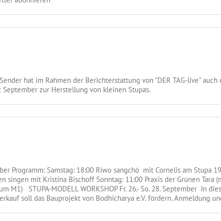
er hat im Rahmen der Berichterstattung von "DER TAG-live" auch da
 September zur Herstellung von kleinen Stupas.
er Programm: Samstag: 18:00 Riwo sangchö mit Cornelis am Stupa 19
n singen mit Kristina Bischoff Sonntag: 11:00 Praxis der Grünen Tara 
, Raum M1) STUPA-MODELL WORKSHOP Fr. 26.- So. 28. September In d
 Verkauf soll das Bauprojekt von Bodhicharya e.V. fördern. Anmeldung 