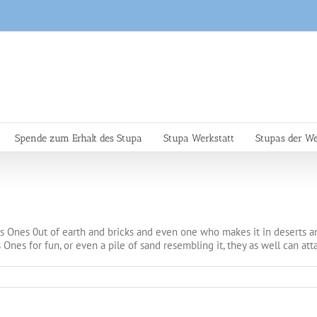
Spende zum Erhalt des Stupa
Stupa Werkstatt
Stupas der We
 Ones 0ut of earth and bricks and even one who makes it in deserts and 
 Ones for fun, or even a pile of sand resembling it, they as well can a