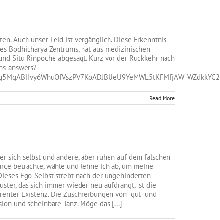
ten. Auch unser Leid ist vergänglich. Diese Erkenntnis
 des Bodhicharya Zentrums, hat aus medizinischen
 und Situ Rinpoche abgesagt. Kurz vor der Rückkehr nach
ons-answers?
g5MgABHvy6WhuOfVszPV7KoADJBUeU9YeMWL5tKFMfjAW_WZdkkYC2N2
Read More
r sich selbst und andere, aber ruhen auf dem falschen
source betrachte, wähle und lehne ich ab, um meine
 Dieses Ego-Selbst strebt nach der ungehinderten
ter, das sich immer wieder neu aufdrängt, ist die
renter Existenz. Die Zuschreibungen von `gut` und
on und scheinbare Tanz. Möge das [...]