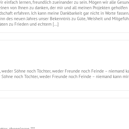
r einfach lernen, freundlich zueinander zu sein. Mögen wir alle Gesu
nen von Ihnen zu danken, der mir und all meinen Projekten geholfen h
dschaft erfahren. Ich kann meine Dankbarkeit gar nicht in Worte fass
n des neuen Jahres unser Bekenntnis zu Güte, Weisheit und Mitgefühl 
aten zu Frieden und echtem [...]
, weder Söhne noch Töchter, weder Freunde noch Feinde – niemand ka
r Söhne noch Töchter, weder Freunde noch Feinde – niemand kann mir
tter abonnieren ***