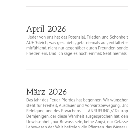
April 2026
Jeder von uns hat das Potenzial, Frieden und Schönhe
AUF "Gleich, was geschieht, gebt niemals auf, entfaltet
mitfühlend, nicht nur gegenüber euren Freunden, sondern
Frieden ein. Und ich sage es noch einmal: Gebt niemals a
März 2026
Das Jahr des Feuer-Pferdes hat begonnen. Wir wünschen ei
steht für Freiheit, Ausdauer und Vorwärtsbewegung. Un
Reinigung und des Erwachens ... ANRUFUNG // Tautropfe
Demjenigen, der diese Wahrheit ausgesprochen hat, den 
Unwissenheit, nur Bewusstsein, keine Angst, nur Gelassen
Lebewesen der Welt befreien, die Pflanzen, das Wasser un