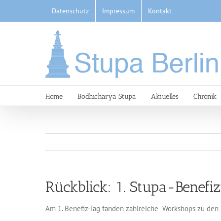
Skip
Datenschutz
Impressum
Kontakt
to
content
Home
Bodhicharya Stupa
Aktuelles
Chronik
Rückblick: 1. Stupa-Benefi
Am 1. Benefiz-Tag fanden zahlreiche Workshops zu den 