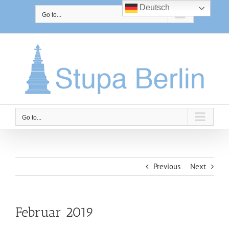
Skip
Deutsch
to
Go to...
content
Go to...
Previous
Next
Februar 2019