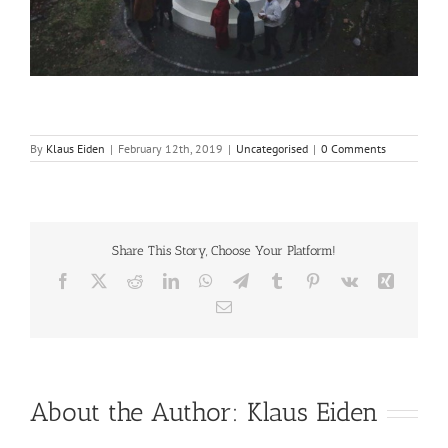
By
Klaus Eiden
|
February 12th, 2019
|
Uncategorised
|
0 Comments
Share This Story, Choose Your Platform!
Facebook
X
Reddit
LinkedIn
WhatsApp
Telegram
Tumblr
Pinterest
Vk
Xing
Email
About the Author:
Klaus Eiden