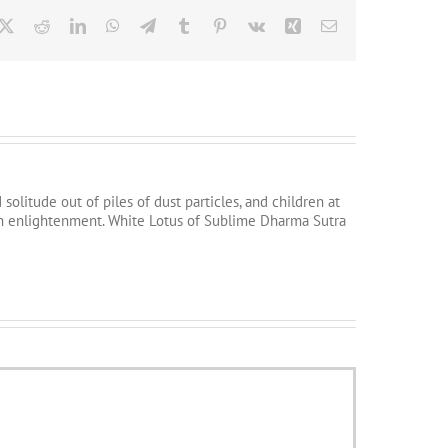
cebook
X
Reddit
LinkedIn
WhatsApp
Telegram
Tumblr
Pinterest
Vk
Xing
Email
litude out of piles of dust particles, and children at
tain enlightenment. White Lotus of Sublime Dharma Sutra