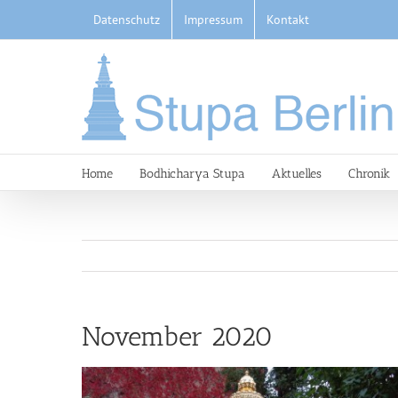
Skip
Datenschutz
Impressum
Kontakt
to
content
Home
Bodhicharya Stupa
Aktuelles
Chronik
November 2020