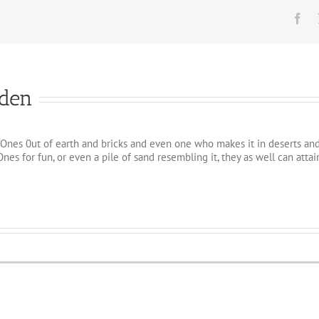
Fa
iden
Ones 0ut of earth and bricks and even one who makes it in deserts and so
nes for fun, or even a pile of sand resembling it, they as well can at