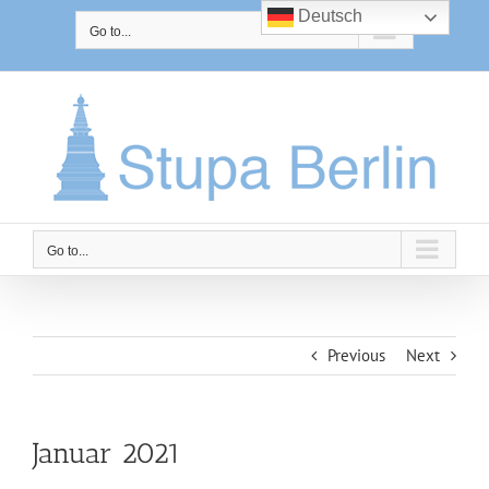
Skip
Deutsch
to
Go to...
content
Go to...
Previous
Next
Januar 2021