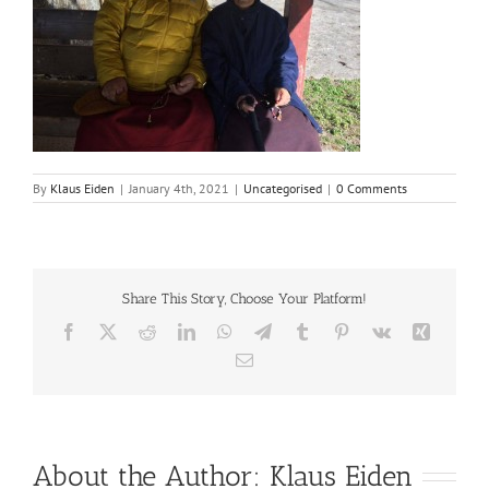
By
Klaus Eiden
|
January 4th, 2021
|
Uncategorised
|
0 Comments
Share This Story, Choose Your Platform!
Facebook
X
Reddit
LinkedIn
WhatsApp
Telegram
Tumblr
Pinterest
Vk
Xing
Email
About the Author:
Klaus Eiden