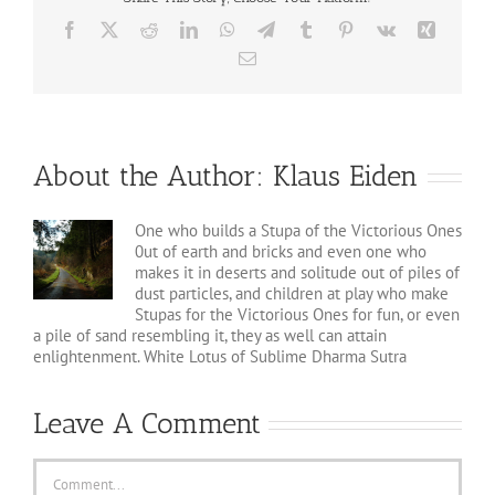
Facebook
X
Reddit
LinkedIn
WhatsApp
Telegram
Tumblr
Pinterest
Vk
Xing
Email
About the Author:
Klaus Eiden
One who builds a Stupa of the Victorious Ones
0ut of earth and bricks and even one who
makes it in deserts and solitude out of piles of
dust particles, and children at play who make
Stupas for the Victorious Ones for fun, or even
a pile of sand resembling it, they as well can attain
enlightenment. White Lotus of Sublime Dharma Sutra
Leave A Comment
Comment