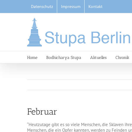
Skip
Datenschutz
Impressum
Kontakt
to
content
Home
Bodhicharya Stupa
Aktuelles
Chronik
Februar
“Heutzutage gibt es so viele Menschen, die Sklaven ihr
Menschen, die ein Opfer kannten, werden zu Feinden und