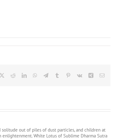
cebook
X
Reddit
LinkedIn
WhatsApp
Telegram
Tumblr
Pinterest
Vk
Xing
Email
litude out of piles of dust particles, and children at
tain enlightenment. White Lotus of Sublime Dharma Sutra