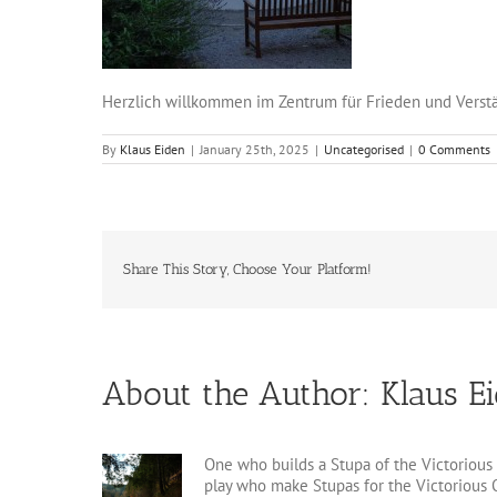
Herzlich willkommen im Zentrum für Frieden und Verst
By
Klaus Eiden
|
January 25th, 2025
|
Uncategorised
|
0 Comments
Share This Story, Choose Your Platform!
About the Author:
Klaus E
One who builds a Stupa of the Victorious 
play who make Stupas for the Victorious O