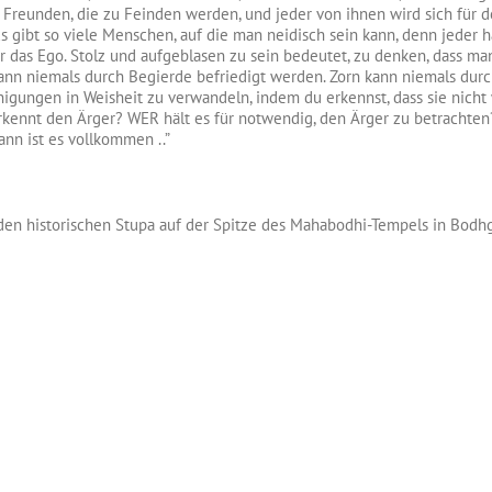
Freunden, die zu Feinden werden, und jeder von ihnen wird sich für d
. Es gibt so viele Menschen, auf die man neidisch sein kann, denn jeder
ür das Ego. Stolz und aufgeblasen zu sein bedeutet, zu denken, dass man
nn niemals durch Begierde befriedigt werden. Zorn kann niemals durc
nigungen in Weisheit zu verwandeln, indem du erkennst, dass sie nicht w
kennt den Ärger? WER hält es für notwendig, den Ärger zu betrachten? W
nn ist es vollkommen ..”
 den historischen Stupa auf der Spitze des Mahabodhi-Tempels in Bodh