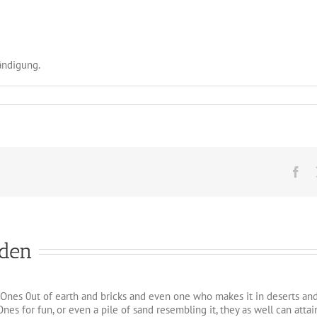
ändigung.
Fa
iden
Ones 0ut of earth and bricks and even one who makes it in deserts and so
nes for fun, or even a pile of sand resembling it, they as well can at