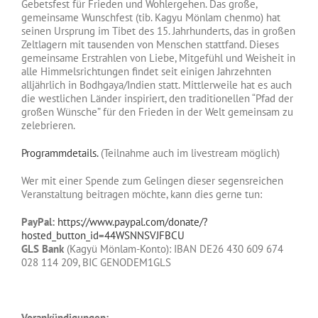
Gebetsfest für Frieden und Wohlergehen. Das große,
gemeinsame Wunschfest (tib. Kagyu Mönlam chenmo) hat
seinen Ursprung im Tibet des 15. Jahrhunderts, das in großen
Zeltlagern mit tausenden von Menschen stattfand. Dieses
gemeinsame Erstrahlen von Liebe, Mitgefühl und Weisheit in
alle Himmelsrichtungen findet seit einigen Jahrzehnten
alljährlich in Bodhgaya/Indien statt. Mittlerweile hat es auch
die westlichen Länder inspiriert, den traditionellen “Pfad der
großen Wünsche” für den Frieden in der Welt gemeinsam zu
zelebrieren.
Programmdetails.
(Teilnahme auch im livestream möglich)
Wer mit einer Spende zum Gelingen dieser segensreichen
Veranstaltung beitragen möchte, kann dies gerne tun:
PayPal:
https://www.paypal.com/donate/?
hosted_button_id=44WSNNSVJFBCU
GLS Bank
(Kagyü Mönlam-Konto): IBAN DE26 430 609 674
028 114 209, BIC GENODEM1GLS
Vorankündigungen: