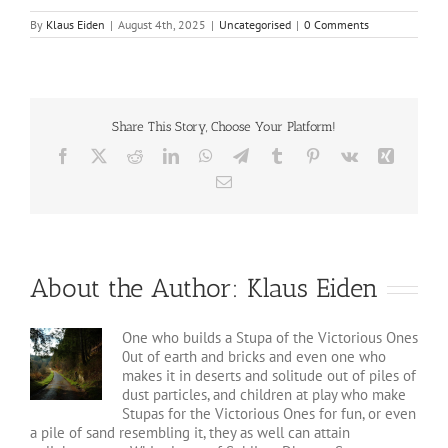
By
Klaus Eiden
|
August 4th, 2025
|
Uncategorised
|
0 Comments
Share This Story, Choose Your Platform!
Facebook
X
Reddit
LinkedIn
WhatsApp
Telegram
Tumblr
Pinterest
Vk
Xing
Email
About the Author:
Klaus Eiden
One who builds a Stupa of the Victorious Ones
0ut of earth and bricks and even one who
makes it in deserts and solitude out of piles of
dust particles, and children at play who make
Stupas for the Victorious Ones for fun, or even
a pile of sand resembling it, they as well can attain