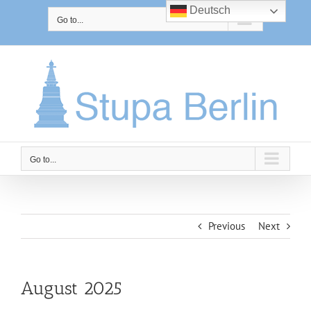
Skip
Deutsch
to
Go to...
content
Go to...
Previous
Next
August 2025