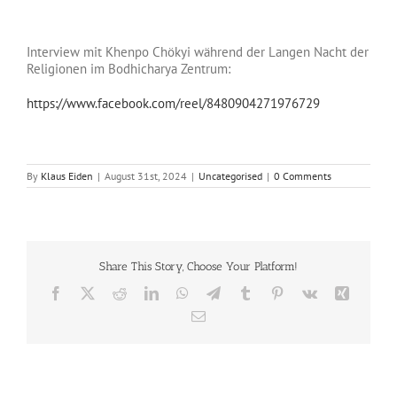
Interview mit Khenpo Chökyi während der Langen Nacht der
Religionen im Bodhicharya Zentrum:
https://www.facebook.com/reel/8480904271976729
By
Klaus Eiden
|
August 31st, 2024
|
Uncategorised
|
0 Comments
Share This Story, Choose Your Platform!
Facebook
X
Reddit
LinkedIn
WhatsApp
Telegram
Tumblr
Pinterest
Vk
Xing
Email