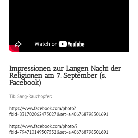
Impressionen zur Langen Nacht der
Religionen am 7. September (s.
Facebook)
Tib. Sang-Rauchopfer:
https://www.facebook.com/photo?
fbid=831702062475027&set=a.406768798301691
https://www.facebook.com/photo/?
fbid=794710149507552&set=a.406768798301691