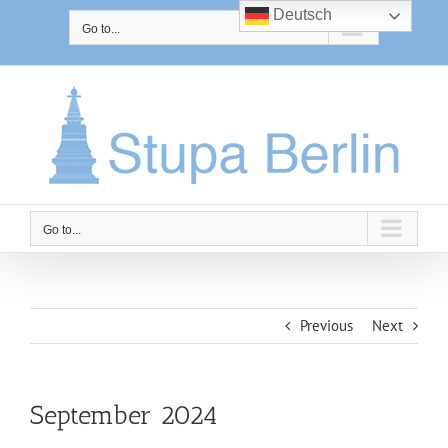
Skip
Deutsch
to
Go to...
content
Go to...
Previous
Next
September 2024